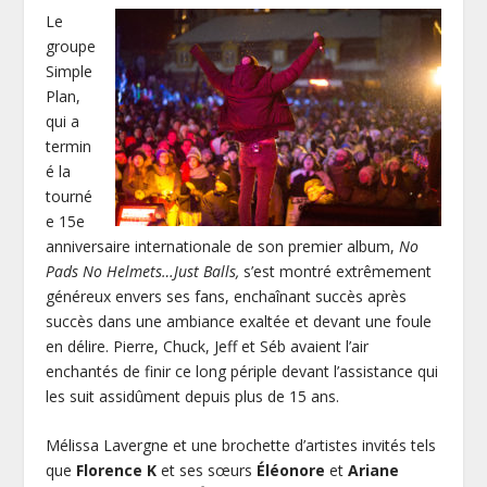
Le
groupe
Simple
Plan,
qui a
termin
é la
tourné
e 15
e
anniversaire internationale de son premier album,
No
Pads No Helmets…Just Balls,
s’est montré extrêmement
généreux envers ses fans, enchaînant succès après
succès dans une ambiance exaltée et devant une foule
en délire. Pierre, Chuck, Jeff et Séb avaient l’air
enchantés de finir ce long périple devant l’assistance qui
les suit assidûment depuis plus de 15 ans.
Mélissa Lavergne et une brochette d’artistes invités tels
que
Florence K
et ses sœurs
Éléonore
et
Ariane