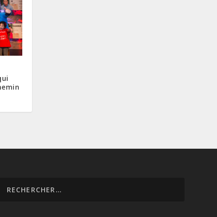
qui
hemin