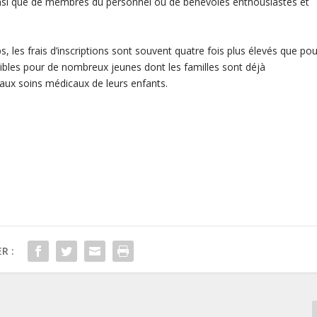
insi que de membres du personnel ou de bénévoles enthousiastes et
s, les frais d’inscriptions sont souvent quatre fois plus élevés que pou
ssibles pour de nombreux jeunes dont les familles sont déjà
aux soins médicaux de leurs enfants.
R :