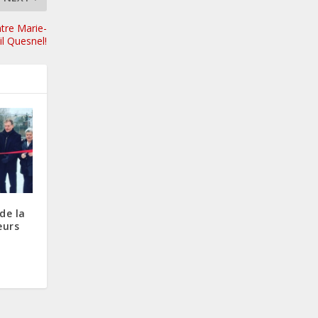
ntre Marie-
il Quesnel!
de la
eurs