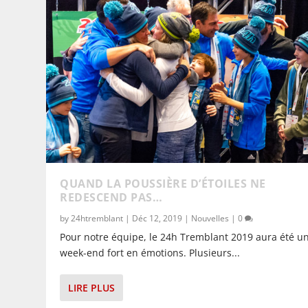
QUAND LA POUSSIÈRE D’ÉTOILES NE
REDESCEND PAS…
by
24htremblant
|
Déc 12, 2019
|
Nouvelles
|
0
Pour notre équipe, le 24h Tremblant 2019 aura été u
week-end fort en émotions. Plusieurs...
LIRE PLUS