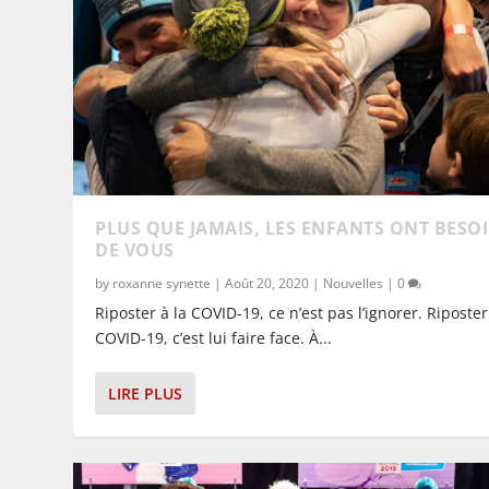
PLUS QUE JAMAIS, LES ENFANTS ONT BESO
DE VOUS
by
roxanne synette
|
Août 20, 2020
|
Nouvelles
|
0
Riposter à la COVID-19, ce n’est pas l’ignorer. Riposter
COVID-19, c’est lui faire face. À...
LIRE PLUS