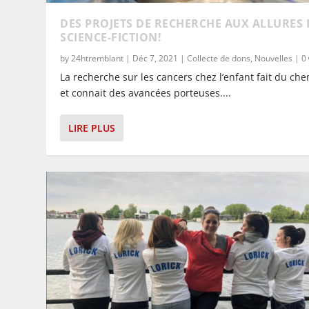
DES PROJETS DE RECHERCHE AUX ALLURES 
SCIENCE-FICTION!
by
24htremblant
|
Déc 7, 2021
|
Collecte de dons
,
Nouvelles
|
0
La recherche sur les cancers chez l’enfant fait du ch
et connait des avancées porteuses....
LIRE PLUS