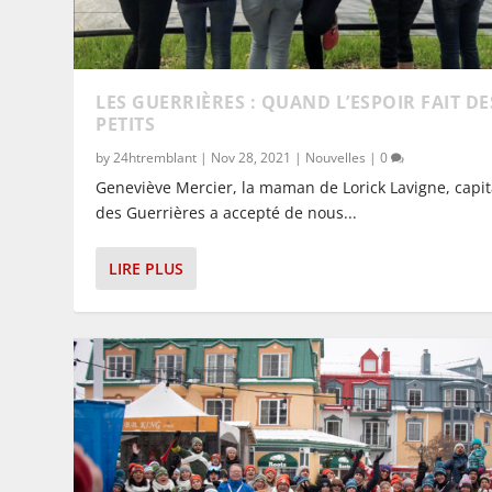
LES GUERRIÈRES : QUAND L’ESPOIR FAIT DE
PETITS
by
24htremblant
|
Nov 28, 2021
|
Nouvelles
|
0
Geneviève Mercier, la maman de Lorick Lavigne, capi
des Guerrières a accepté de nous...
LIRE PLUS