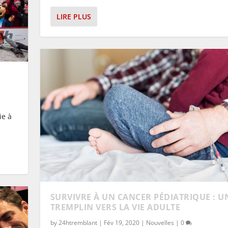
LIRE PLUS
ie à
SURVIVRE À UN CANCER PÉDIATRIQUE : U
TREMPLIN VERS LA VIE ADULTE
by
24htremblant
|
Fév 19, 2020
|
Nouvelles
|
0