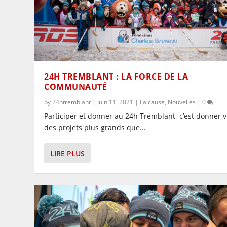
24H TREMBLANT : LA FORCE DE LA
COMMUNAUTÉ
by
24htremblant
|
Juin 11, 2021
|
La cause
,
Nouvelles
|
0
Participer et donner au 24h Tremblant, c’est donner v
des projets plus grands que...
LIRE PLUS