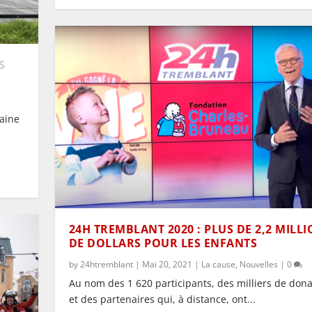
S
taine
24H TREMBLANT 2020 : PLUS DE 2,2 MILL
DE DOLLARS POUR LES ENFANTS
by
24htremblant
|
Mai 20, 2021
|
La cause
,
Nouvelles
|
0
Au nom des 1 620 participants, des milliers de don
et des partenaires qui, à distance, ont...