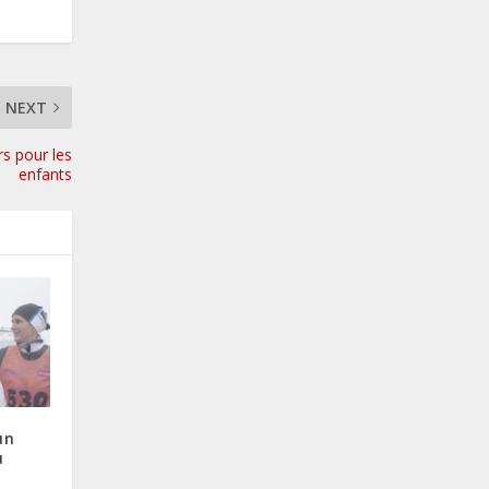
NEXT
rs pour les
enfants
un
u